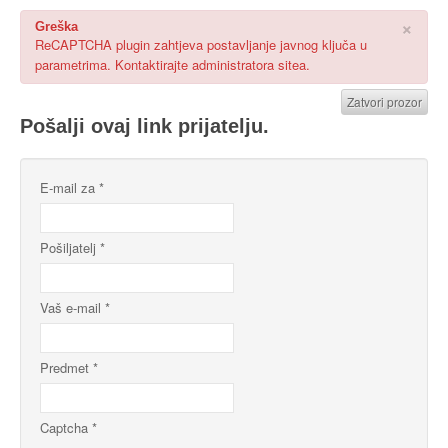
×
Greška
ReCAPTCHA plugin zahtjeva postavljanje javnog ključa u
parametrima. Kontaktirajte administratora sitea.
Zatvori prozor
Pošalji ovaj link prijatelju.
E-mail za
*
Pošiljatelj
*
Vaš e-mail
*
Predmet
*
Captcha
*