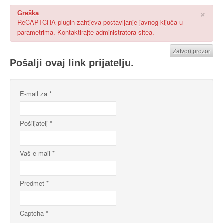
×
Greška
ReCAPTCHA plugin zahtjeva postavljanje javnog ključa u
parametrima. Kontaktirajte administratora sitea.
Zatvori prozor
Pošalji ovaj link prijatelju.
E-mail za
*
Pošiljatelj
*
Vaš e-mail
*
Predmet
*
Captcha
*