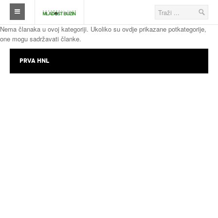
Nema članaka u ovoj kategoriji. Ukoliko su ovdje prikazane potkategorije,
Naslovna
one mogu sadržavati članke.
Klub
PRVA HNL
Škola nogometa
Ostalo
Klub
Novosti
Seniori
Škola nogometa
Veterani
Savezi