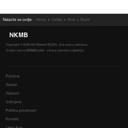
Buzin
Nalazite se ovdje:
Home
Ostalo
Klub
Buzin
Copyright © 2026 NK Mladost BUZIN. Sva prava zadržana.
Izrada i razvoj
IGRACI.com
- zdrava sportska zajednica
Početna
Seniori
Veterani
Izdvojeno
Politika privatnosti
Kontakt
Ljetni Kup