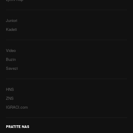
Juniori
Kadeti
Video
Buzin
Savezi
HNS
ZNS
IGRACI.com
PRATITE NAS