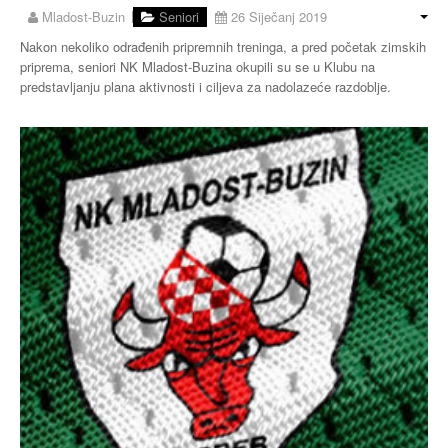
Mladost-Buzin
Seniori
26 Siječanj 2019
Buzin
Nakon nekoliko odrađenih pripremnih treninga, a pred početak zimskih
priprema, seniori NK Mladost-Buzina okupili su se u Klubu na
predstavljanju plana aktivnosti i ciljeva za nadolazeće razdoblje.