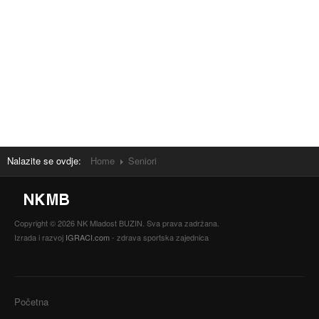
Nalazite se ovdje:
Home
Seniori
Copyright © 2026 NK Mladost BUZIN. Sva prava zadržana.
Izrada i razvoj
IGRACI.com
- zdrava sportska zajednica
Početna