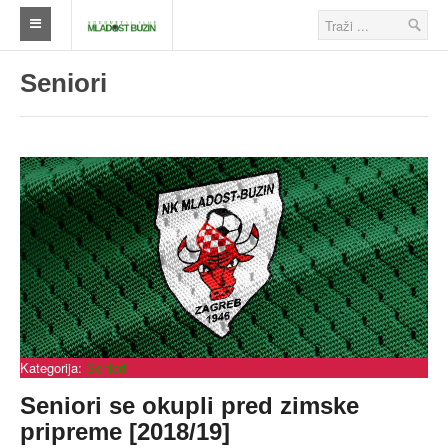
Naslovna
Seniori
Klub
Škola nogometa
Ostalo
Klub
Novosti
Seniori
Škola nogometa
Kategorija:
Seniori
Veterani
Seniori se okupli pred zimske
pripreme [2018/19]
Savezi