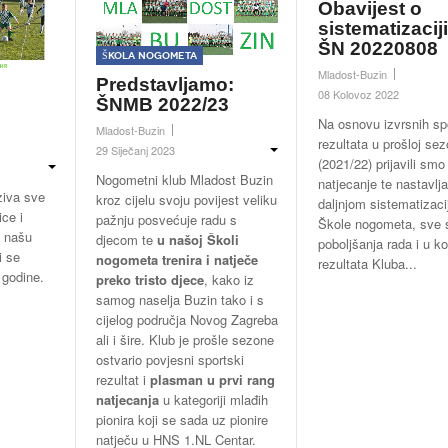
Obavijest o
sistematizacij
ŠN 20220808
Škola nogometa
Mladost-Buzin
Predstavljamo:
08 Kolovoz 2022
ŠNMB 2022/23
Na osnovu izvrsnih sp
Mladost-Buzin
rezultata u prošloj sez
29 Siječanj 2023
(2021/22) prijavili smo
Nogometni klub Mladost Buzin
natjecanje te nastavlj
ziva sve
kroz cijelu svoju povijest veliku
daljnjom sistematizac
ice i
pažnju posvećuje radu s
Škole nogometa, sve s
u našu
djecom te
u našoj Školi
poboljšanja rada i u k
i se
nogometa trenira i natječe
rezultata Kluba...
 godine.
preko tristo djece
, kako iz
samog naselja Buzin tako i s
cijelog područja Novog Zagreba
ali i šire. Klub je prošle sezone
ostvario povjesni sportski
rezultat i
plasman u prvi rang
natjecanja
u kategoriji mlađih
pionira koji se sada uz pionire
natječu u HNS 1.NL Centar.