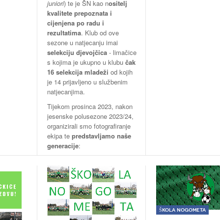
juniori
) te je ŠN kao n
ositelj
kvalitete prepoznata i
cijenjena po radu i
rezultatima
. Klub od ove
sezone u natjecanju imai
selekciju djevojčica
- limačice
s kojima je ukupno u klubu
čak
16 selekcija mladeži
od kojih
je 14 prijavljeno u službenim
natjecanjima.
Tijekom prosinca 2023, nakon
jesenske polusezone 2023/24,
organizirali smo fotografiranje
ekipa te
predstavljamo naše
generacije
:
Škola nogometa