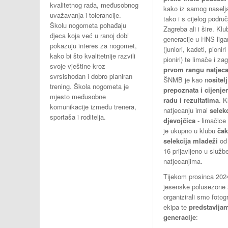
kvalitetnog rada, međusobnog
kako iz samog naselj
uvažavanja i tolerancije.
tako i s cijelog podru
Školu nogometa pohađaju
Zagreba ali i šire. Kl
djeca koja već u ranoj dobi
generacije u HNS lig
pokazuju interes za nogomet,
(juniori, kadeti, pioniri
kako bi što kvalitetnije razvili
pioniri) te limače i za
svoje vještine kroz
prvom rangu natjeca
svrsishodan i dobro planiran
ŠNMB je kao n
ositelj
trening. Škola nogometa je
prepoznata i cijenje
mjesto međusobne
radu i rezultatima
. K
komunikacije između trenera,
natjecanju imai
selek
sportaša i roditelja.
djevojčica
- limačice
je ukupno u klubu
čak
selekcija mladeži
od 
16 prijavljeno u služb
natjecanjima.
Tijekom prosinca 202
jesenske polusezone 
organizirali smo fotogr
ekipa te
predstavlja
generacije
: