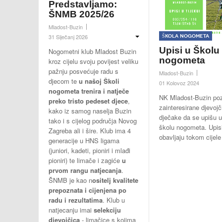
Predstavljamo:
ŠNMB 2025/26
Mladost-Buzin
Škola nogometa
31 Siječanj 2026
Upisi u Školu
Nogometni klub Mladost Buzin
nogometa
kroz cijelu svoju povijest veliku
pažnju posvećuje radu s
Mladost-Buzin
djecom te
u našoj Školi
01 Kolovoz 2024
nogometa trenira i natječe
NK Mladost-Buzin po
preko tristo pedeset djece
,
zainteresirane djevojč
kako iz samog naselja Buzin
dječake da se upišu 
tako i s cijelog područja Novog
školu nogometa. Upis
Zagreba ali i šire. Klub ima 4
obavljaju tokom cijele
generacije u HNS ligama
(juniori, kadeti, pioniri i mlađi
pioniri) te limače i zagiće
u
prvom rangu natjecanja
.
ŠNMB je kao n
ositelj kvalitete
prepoznata i cijenjena po
radu i rezultatima
. Klub u
natjecanju imai
selekciju
djevojčica
- limačice s kojima