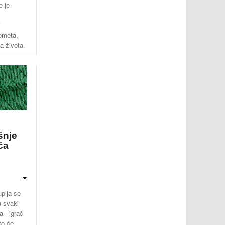
e je
i
gometa,
a života.
šnje
ča
plja se
u svaki
a - igrač
to će