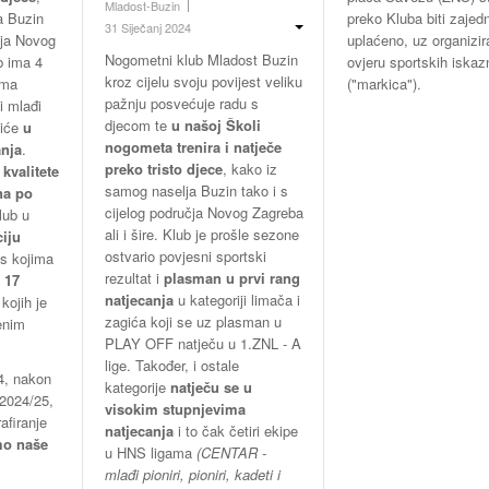
Mladost-Buzin
a Buzin
preko Kluba biti zajedn
31 Siječanj 2024
čja Novog
uplaćeno, uz organizi
Nogometni klub Mladost Buzin
ub ima 4
ovjeru sportskih iskaz
kroz cijelu svoju povijest veliku
ama
("markica").
pažnju posvećuje radu s
 i mlađi
djecom te
u našoj Školi
giće
u
nogometa trenira i natječe
nja
.
preko tristo djece
, kako iz
 kvalitete
samog naselja Buzin tako i s
na po
cijelog područja Novog Zagreba
lub u
ali i šire. Klub je prošle sezone
ciju
ostvario povjesni sportski
 s kojima
rezultat i
plasman u prvi rang
 17
natjecanja
u kategoriji limača i
kojih je
zagića koji se uz plasman u
enim
PLAY OFF natječu u 1.ZNL - A
lige. Također, i ostale
4, nakon
kategorije
natječu se u
2024/25,
visokim stupnjevima
afiranje
natjecanja
i to čak četiri ekipe
mo naše
u HNS ligama
(CENTAR -
mlađi pioniri, pioniri, kadeti i