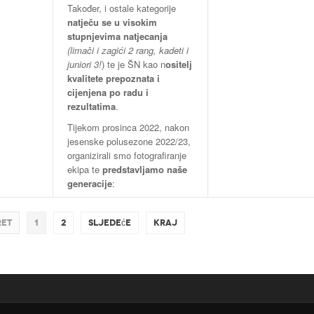
Također, i ostale kategorije
natječu se u visokim
stupnjevima natjecanja
(limači i zagići 2 rang, kadeti i
juniori 3!
) te je ŠN kao n
ositelj
kvalitete prepoznata i
cijenjena po radu i
rezultatima
.
Tijekom prosinca 2022, nakon
jesenske polusezone 2022/23,
organizirali smo fotografiranje
ekipa te
predstavljamo naše
generacije
:
ret
1
2
Sljedeće
Kraj