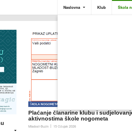
Naslovna
Klub
Škola 
Škola nogometa
Plaćanje članarine klubu i sudjelovanj
aktivnostima škole nogometa
nu
Mladost-Buzin
15 Ožujak 2026