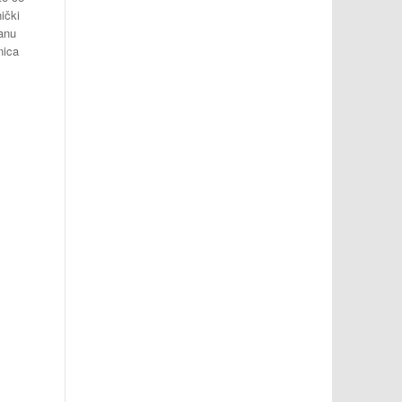
ički
ranu
nica