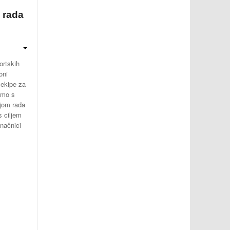
i rada
ortskih
oni
 ekipe za
amo s
ijom rada
 ciljem
onačnici