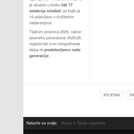
je ukupno u klubu
čak 17
selekcija mladeži
od kojih je
16 prijavljeno u službenim
natjecanjima.
Tijekom prosinca 2025, nakon
jesenske polusezone 2025/26,
organizirali smo fotografiranje
ekipa te
predstavljamo naše
generacije
:
Početak
P
Nalazite se ovdje:
Home
Škola nogometa