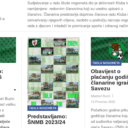
Sudjelovanje u radu škole nogometa dio je aktivnosti Kluba t
namijenjeno redovnim članovima koji su uredno upisani u
članstvo. Članarina predstavlja doprinos članova radu Kluba 
S-a
ostvarivanju njegovih ciljeva, osobito u području razvoja no
rada s djecom i mladeži te promicanja sporta i zdravog način
Škola nogometa
o:
Obavijest o
5
plaćanju godi
članarine igra
Savezu
Mladost-Buzin
st Buzin
13 Prosinac 2022
est veliku
Škola nogometa
u s
Početkom godine priku
oli
godišnja članarina koj
Predstavljamo:
atječe
od sudionika natjecanj
ŠNMB 2023/24
 djece
,
plaća Savezu (ZNS) š