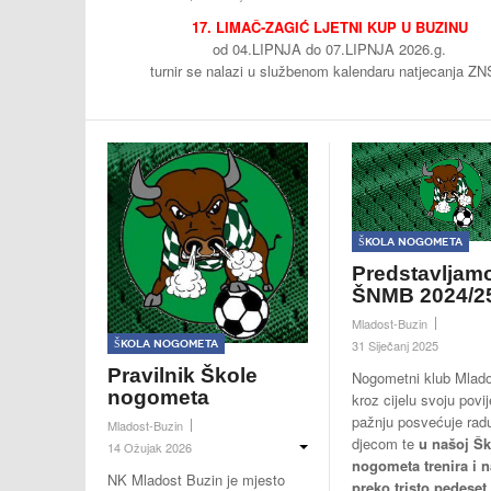
17. LIMAČ-ZAGIĆ LJETNI KUP U BUZINU
od 04.LIPNJA do 07.LIPNJA 2026.g.
turnir se nalazi u službenom kalendaru natjecanja ZN
Škola nogometa
Predstavljam
ŠNMB 2024/2
Mladost-Buzin
Škola nogometa
31 Siječanj 2025
Pravilnik Škole
Nogometni klub Mlado
nogometa
kroz cijelu svoju povij
pažnju posvećuje rad
Mladost-Buzin
djecom te
u našoj Šk
14 Ožujak 2026
nogometa trenira i n
NK Mladost Buzin je mjesto
preko tristo pedeset