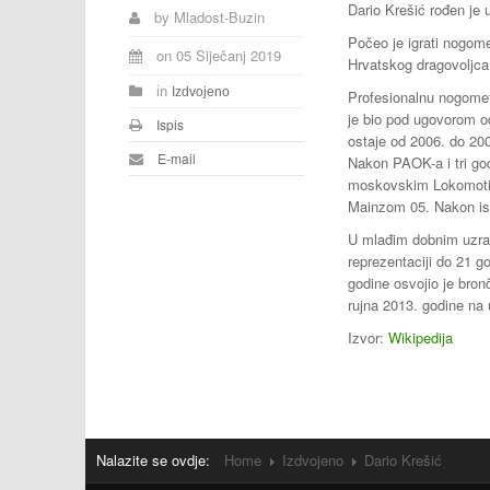
Dario Krešić rođen je 
by
Mladost-Buzin
Počeo je igrati nogom
on
05 Siječanj 2019
Hrvatskog dragovoljca
in
Izdvojeno
Profesionalnu nogomet
je bio pod ugovorom o
Ispis
ostaje od 2006. do 20
E-mail
Nakon PAOK-a i tri god
moskovskim Lokomotiv
Mainzom 05. Nakon is
U mlađim dobnim uzras
reprezentaciji do 21 g
godine osvojio je bron
rujna 2013. godine na 
Izvor:
Wikipedija
Nalazite se ovdje:
Home
Izdvojeno
Dario Krešić