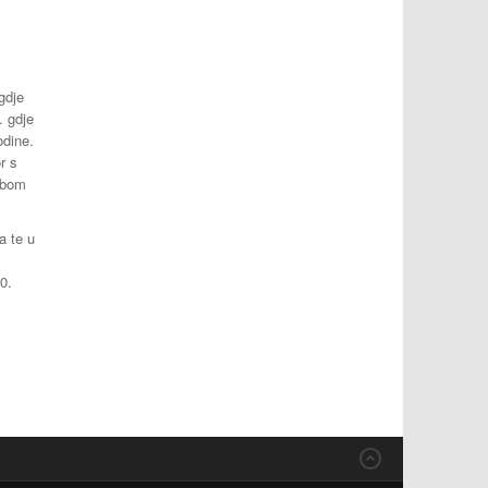
gdje
. gdje
odine.
r s
ubom
a te u
0.