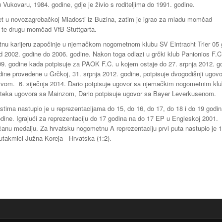
u Vukovaru, 1984. godine, gdje je živio s roditeljima do 1991. godine.
et u novozagrebačkoj Mladosti iz Buzina, zatim je igrao za mladu momčad
 te drugu momčad VfB Stuttgarta.
nu karijeru započinje u njemačkom nogometnom klubu SV Eintracht Trier 05 
d 2002. godine do 2006. godine. Nakon toga odlazi u grčki klub Panionios F.C
09. godine kada potpisuje za PAOK F.C. u kojem ostaje do 27. srpnja 2012. g
ine provedene u Grčkoj, 31. srpnja 2012. godine, potpisuje dvogodišnji ugovo
om. 6. siječnja 2014. Dario potpisuje ugovor sa njemačkim nogometnim kl
teka ugovora sa Mainzom, Dario potpisuje ugovor sa Bayer Leverkusenom.
tima nastupio je u reprezentacijama do 15, do 16, do 17, do 18 i do 19 godin
odine. Igrajući za reprezentaciju do 17 godina na do 17 EP u Engleskoj 2001.
čanu medalju. Za hrvatsku nogometnu A reprezentaciju prvi puta nastupio je 1
utakmici Južna Koreja - Hrvatska (1:2).