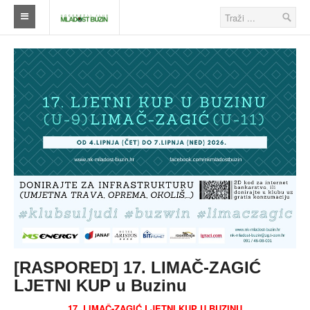
Naslovna
Klub
Škola nogometa
Ostalo
Klub
Novosti
Seniori
Škola nogometa
[RASPORED] 17. LIMAČ-ZAGIĆ
Veterani
LJETNI KUP u Buzinu
Savezi
17. LIMAČ-ZAGIĆ LJETNI KUP U BUZINU