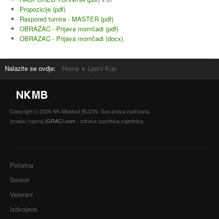
Propozicije (pdf)
Raspored turnira - MASTER (pdf)
OBRAZAC - Prijava momčadi (pdf)
OBRAZAC - Prijava momčadi (docx)
Nalazite se ovdje:
Home
Ljetni Kup
Copyright © 2026 NK Mladost BUZIN. Sva prava zadržana.
Izrada i razvoj
IGRACI.com
- zdrava sportska zajednica
Početna
Seniori
Veterani
Izdvojeno