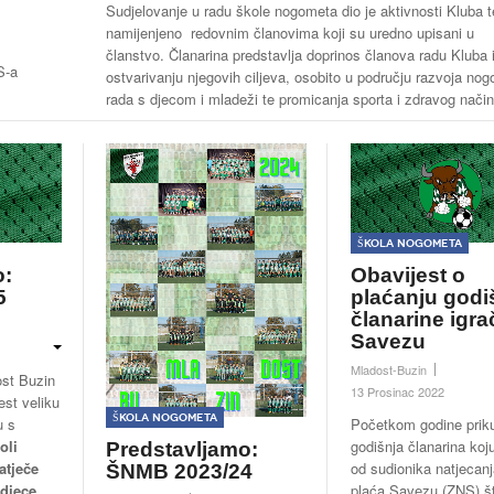
Sudjelovanje u radu škole nogometa dio je aktivnosti Kluba t
namijenjeno redovnim članovima koji su uredno upisani u
članstvo. Članarina predstavlja doprinos članova radu Kluba 
S-a
ostvarivanju njegovih ciljeva, osobito u području razvoja no
rada s djecom i mladeži te promicanja sporta i zdravog način
Škola nogometa
o:
Obavijest o
5
plaćanju godi
članarine igra
Savezu
Mladost-Buzin
st Buzin
13 Prosinac 2022
est veliku
Škola nogometa
u s
Početkom godine priku
oli
godišnja članarina koj
Predstavljamo:
atječe
od sudionika natjecanj
ŠNMB 2023/24
 djece
,
plaća Savezu (ZNS) š