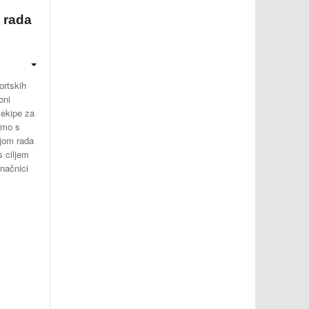
i rada
ortskih
oni
 ekipe za
amo s
ijom rada
 ciljem
onačnici