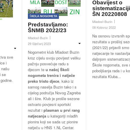
Obavijest o
sistematizacij
ŠN 20220808
Škola nogometa
Mladost-Buzin
Predstavljamo:
08 Kolovoz 2022
ŠNMB 2022/23
Na osnovu izvrsnih sp
Mladost-Buzin
rezultata u prošloj sez
29 Siječanj 2023
(2021/22) prijavili smo
Nogometni klub Mladost Buzin
natjecanje te nastavlj
ziva sve
kroz cijelu svoju povijest veliku
daljnjom sistematizac
ice i
pažnju posvećuje radu s
Škole nogometa, sve s
u našu
djecom te
u našoj Školi
poboljšanja rada i u k
i se
nogometa trenira i natječe
rezultata Kluba...
 godine.
preko tristo djece
, kako iz
samog naselja Buzin tako i s
cijelog područja Novog Zagreba
ali i šire. Klub je prošle sezone
ostvario povjesni sportski
rezultat i
plasman u prvi rang
natjecanja
u kategoriji mlađih
pionira koji se sada uz pionire
natječu u HNS 1.NL Centar.