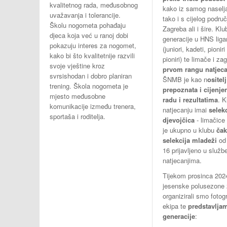
kvalitetnog rada, međusobnog
kako iz samog naselj
uvažavanja i tolerancije.
tako i s cijelog podru
Školu nogometa pohađaju
Zagreba ali i šire. Kl
djeca koja već u ranoj dobi
generacije u HNS lig
pokazuju interes za nogomet,
(juniori, kadeti, pioniri
kako bi što kvalitetnije razvili
pioniri) te limače i za
svoje vještine kroz
prvom rangu natjeca
svrsishodan i dobro planiran
ŠNMB je kao n
ositelj
trening. Škola nogometa je
prepoznata i cijenje
mjesto međusobne
radu i rezultatima
. K
komunikacije između trenera,
natjecanju imai
selek
sportaša i roditelja.
djevojčica
- limačice
je ukupno u klubu
čak
selekcija mladeži
od 
16 prijavljeno u služb
natjecanjima.
Tijekom prosinca 202
jesenske polusezone 
organizirali smo fotogr
ekipa te
predstavlja
generacije
: