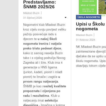
Predstavljamo:
ŠNMB 2025/26
Mladost-Buzin
Škola nogometa
31 Siječanj 2026
Upisi u Školu
Nogometni klub Mladost Buzin
nogometa
kroz cijelu svoju povijest veliku
pažnju posvećuje radu s
Mladost-Buzin
djecom te
u našoj Školi
01 Kolovoz 2024
nogometa trenira i natječe
NK Mladost-Buzin po
preko tristo pedeset djece
,
zainteresirane djevojč
kako iz samog naselja Buzin
dječake da se upišu 
tako i s cijelog područja Novog
školu nogometa. Upis
Zagreba ali i šire. Klub ima 4
obavljaju tokom cijele
generacije u HNS ligama
(juniori, kadeti, pioniri i mlađi
pioniri) te limače i zagiće
u
prvom rangu natjecanja
.
ŠNMB je kao n
ositelj kvalitete
prepoznata i cijenjena po
radu i rezultatima
. Klub u
natjecanju imai
selekciju
djevojčica
- limačice s kojima