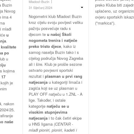
Mladost-Buzin
a Buzin
preko Kluba biti zajedn
31 Siječanj 2024
čja Novog
uplaćeno, uz organizi
Nogometni klub Mladost Buzin
ub ima 4
ovjeru sportskih iskaz
kroz cijelu svoju povijest veliku
ama
("markica").
pažnju posvećuje radu s
 i mlađi
djecom te
u našoj Školi
giće
u
nogometa trenira i natječe
nja
.
preko tristo djece
, kako iz
 kvalitete
samog naselja Buzin tako i s
na po
cijelog područja Novog Zagreba
lub u
ali i šire. Klub je prošle sezone
ciju
ostvario povjesni sportski
 s kojima
rezultat i
plasman u prvi rang
 17
natjecanja
u kategoriji limača i
kojih je
zagića koji se uz plasman u
enim
PLAY OFF natječu u 1.ZNL - A
lige. Također, i ostale
4, nakon
kategorije
natječu se u
2024/25,
visokim stupnjevima
afiranje
natjecanja
i to čak četiri ekipe
mo naše
u HNS ligama
(CENTAR -
mlađi pioniri, pioniri, kadeti i