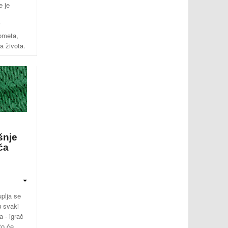
e je
i
gometa,
a života.
šnje
ča
plja se
u svaki
a - igrač
to će