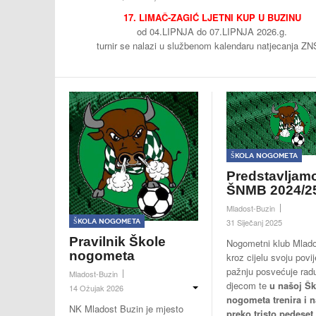
17. LIMAČ-ZAGIĆ LJETNI KUP U BUZINU
od 04.LIPNJA do 07.LIPNJA 2026.g.
turnir se nalazi u službenom kalendaru natjecanja ZN
Škola nogometa
Predstavljam
ŠNMB 2024/2
Mladost-Buzin
Škola nogometa
31 Siječanj 2025
Pravilnik Škole
Nogometni klub Mlado
nogometa
kroz cijelu svoju povij
pažnju posvećuje rad
Mladost-Buzin
djecom te
u našoj Šk
14 Ožujak 2026
nogometa trenira i n
NK Mladost Buzin je mjesto
preko tristo pedeset