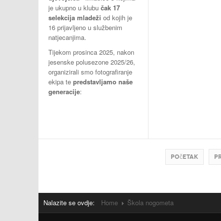
je ukupno u klubu
čak 17
selekcija mladeži
od kojih je
16 prijavljeno u službenim
natjecanjima.
Tijekom prosinca 2025, nakon
jesenske polusezone 2025/26,
organizirali smo fotografiranje
ekipa te
predstavljamo naše
generacije
:
Početak
P
Nalazite se ovdje:
Home
Škola nogometa