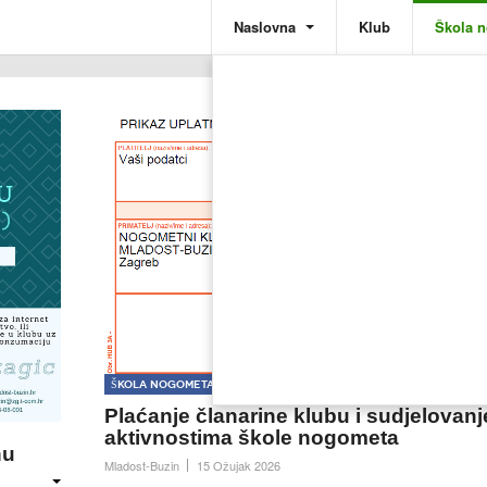
Naslovna
Klub
Škola 
Škola nogometa
Plaćanje članarine klubu i sudjelovanj
aktivnostima škole nogometa
nu
Mladost-Buzin
15 Ožujak 2026