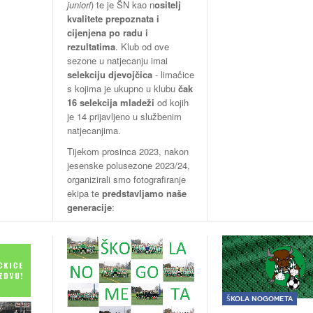
juniori
) te je ŠN kao n
ositelj
kvalitete prepoznata i
cijenjena po radu i
rezultatima
. Klub od ove
sezone u natjecanju imai
selekciju djevojčica
- limačice
s kojima je ukupno u klubu
čak
16 selekcija mladeži
od kojih
je 14 prijavljeno u službenim
natjecanjima.
Tijekom prosinca 2023, nakon
jesenske polusezone 2023/24,
organizirali smo fotografiranje
ekipa te
predstavljamo naše
generacije
:
Škola nogometa