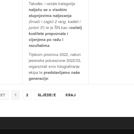
Također, i ostale kategorije
natječu se u visokim
stupnjevima natjecanja
(limači i zagići 2 rang, kadeti i
juniori 3!
) te je ŠN kao n
ositelj
kvalitete prepoznata i
cijenjena po radu i
rezultatima
.
Tijekom prosinca 2022, nakon
jesenske polusezone 2022/23,
organizirali smo fotografiranje
ekipa te
predstavljamo naše
generacije
:
ret
1
2
Sljedeće
Kraj