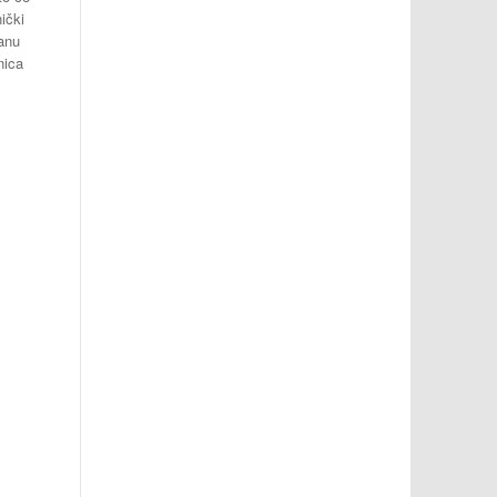
ički
ranu
nica