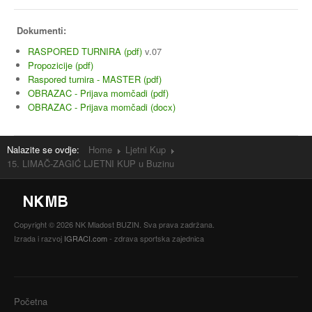
Dokumenti:
RASPORED TURNIRA (pdf)
v.07
Propozicije (pdf)
Raspored turnira - MASTER (pdf)
OBRAZAC - Prijava momčadi (pdf)
OBRAZAC - Prijava momčadi (docx)
Nalazite se ovdje:
Home
Ljetni Kup
15. LIMAČ-ZAGIĆ LJETNI KUP u Buzinu
Copyright © 2026 NK Mladost BUZIN. Sva prava zadržana.
Izrada i razvoj
IGRACI.com
- zdrava sportska zajednica
Početna