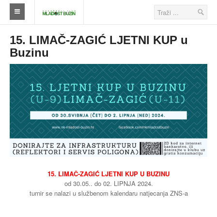
Naslovna
15. LIMAČ-ZAGIĆ LJETNI KUP u
Buzinu
Klub
Škola nogometa
Ostalo
Klub
Novosti
Seniori
Škola nogometa
15. LIMAČ-ZAGIĆ LJETNI KUP U BUZINU
od 30.05.. do 02. LIPNJA 2024.
Veterani
turnir se nalazi u službenom kalendaru natjecanja ZNS-a
Savezi