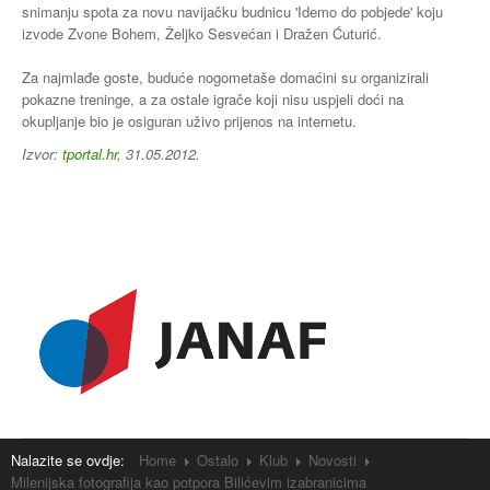
snimanju spota za novu navijačku budnicu 'Idemo do pobjede' koju
izvode Zvone Bohem, Željko Sesvećan i Dražen Ćuturić.
Za najmlađe goste, buduće nogometaše domaćini su organizirali
pokazne treninge, a za ostale igrače koji nisu uspjeli doći na
okupljanje bio je osiguran uživo prijenos na internetu.
Izvor:
tportal.hr
, 31.05.2012.
Nalazite se ovdje:
Home
Ostalo
Klub
Novosti
Milenijska fotografija kao potpora Bilićevim izabranicima