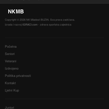
Copyright © 2026 NK Mladost BUZIN. Sva prava zadržana.
Izrada i razvoj
IGRACI.com
- zdrava sportska zajednica
Početna
Seniori
Veterani
Izdvojeno
Politika privatnosti
Kontakt
Ljetni Kup
Juniori