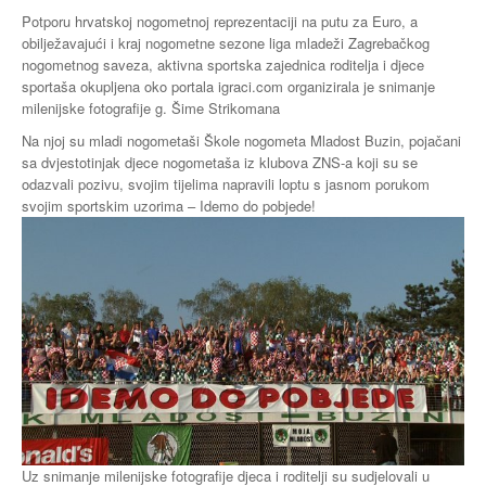
Potporu hrvatskoj nogometnoj reprezentaciji na putu za Euro, a
Buzin
obilježavajući i kraj nogometne sezone liga mladeži Zagrebačkog
nogometnog saveza, aktivna sportska zajednica roditelja i djece
sportaša okupljena oko portala igraci.com organizirala je snimanje
milenijske fotografije g. Šime Strikomana
Na njoj su mladi nogometaši Škole nogometa Mladost Buzin, pojačani
sa dvjestotinjak djece nogometaša iz klubova ZNS-a koji su se
odazvali pozivu, svojim tijelima napravili loptu s jasnom porukom
svojim sportskim uzorima – Idemo do pobjede!
Uz snimanje milenijske fotografije djeca i roditelji su sudjelovali u