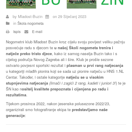
Buzin
by
Mladost-Buzin
on
29 Siječanj 2023
in
Škola nogometa
Ispis
E-mail
Nogometni klub Mladost Buzin kroz cijelu svoju povijest veliku pažnju
posvećuje radu s djecom te
u našoj Školi nogometa trenira i
natječe preko tristo djece
, kako iz samog naselja Buzin tako i s
cijelog područja Novog Zagreba ali i šire. Klub je prošle sezone
ostvario povjesni sportski rezultat i
plasman u prvi rang natjecanja
u kategoriji mlađih pionira koji se sada uz pionire natječu u HNS 1.NL
Centar. Također, i ostale kategorije
natječu se u visokim
stupnjevima natjecanja
(limači i zagići 2 rang, kadeti i juniori 3!
) te je
ŠN kao n
ositelj kvalitete prepoznata i cijenjena po radu i
rezultatima
.
Tijekom prosinca 2022, nakon jesenske polusezone 2022/23,
organizirali smo fotografiranje ekipa te
predstavljamo naše
generacije
: