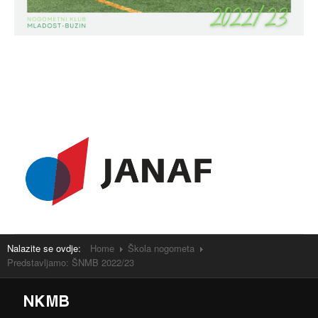
Nalazite se ovdje:
Home
Škola nogometa
Predstavljamo: ŠNMB 2022/23