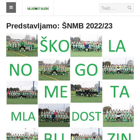
Naslovna
Predstavljamo: ŠNMB 2022/23
Klub
Škola nogometa
Ostalo
Klub
Novosti
Seniori
Škola nogometa
Veterani
Savezi