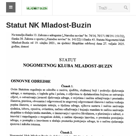
Naslovna
Statut NK Mladost-Buzin
Klub
Škola nogometa
Ostalo
Klub
Novosti
Seniori
Škola nogometa
Veterani
Savezi