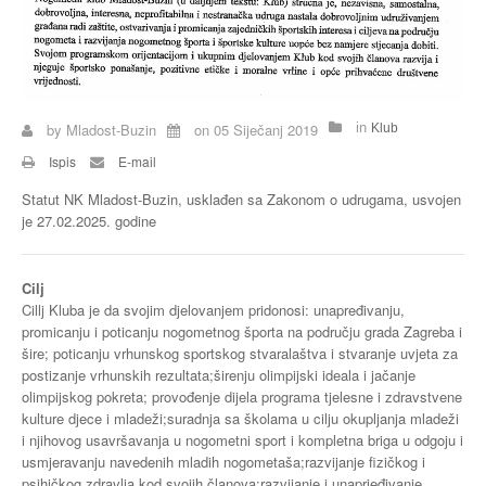
Buzin
by
Mladost-Buzin
on
05 Siječanj 2019
in
Klub
Ispis
E-mail
Statut NK Mladost-Buzin, usklađen sa Zakonom o udrugama, usvojen
je 27.02.2025. godine
Cilj
Cillj Kluba je da svojim djelovanjem pridonosi: unapređivanju,
promicanju i poticanju nogometnog športa na području grada Zagreba i
šire; poticanju vrhunskog sportskog stvaralaštva i stvaranje uvjeta za
postizanje vrhunskih rezultata;širenju olimpijski ideala i jačanje
olimpijskog pokreta; provođenje dijela programa tjelesne i zdravstvene
kulture djece i mladeži;suradnja sa školama u cilju okupljanja mladeži
i njihovog usavršavanja u nogometni sport i kompletna briga u odgoju i
usmjeravanju navedenih mladih nogometaša;razvijanje fizičkog i
psihičkog zdravlja kod svojih članova;razvijanje i unaprjeđivanje