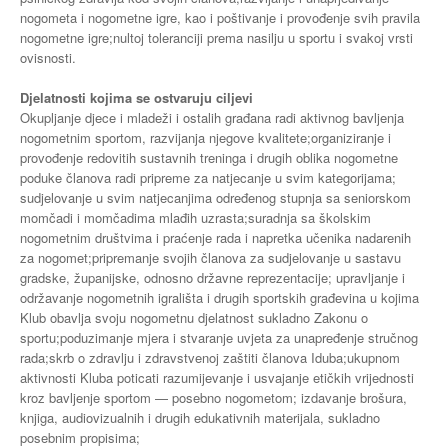
nogometa i nogometne igre, kao i poštivanje i provođenje svih pravila
nogometne igre;nultoj toleranciji prema nasilju u sportu i svakoj vrsti
ovisnosti.
Djelatnosti kojima se ostvaruju ciljevi
Okupljanje djece i mladeži i ostalih građana radi aktivnog bavljenja
nogometnim sportom, razvijanja njegove kvalitete;organiziranje i
provođenje redovitih sustavnih treninga i drugih oblika nogometne
poduke članova radi pripreme za natjecanje u svim kategorijama;
sudjelovanje u svim natjecanjima određenog stupnja sa seniorskom
momčadi i momčadima mlađih uzrasta;suradnja sa školskim
nogometnim društvima i praćenje rada i napretka učenika nadarenih
za nogomet;pripremanje svojih članova za sudjelovanje u sastavu
gradske, županijske, odnosno državne reprezentacije; upravljanje i
održavanje nogometnih igrališta i drugih sportskih građevina u kojima
Klub obavlja svoju nogometnu djelatnost sukladno Zakonu o
sportu;poduzimanje mjera i stvaranje uvjeta za unapređenje stručnog
rada;skrb o zdravlju i zdravstvenoj zaštiti članova Iduba;ukupnom
aktivnosti Kluba poticati razumijevanje i usvajanje etičkih vrijednosti
kroz bavljenje sportom — posebno nogometom; izdavanje brošura,
knjiga, audiovizualnih i drugih edukativnih materijala, sukladno
posebnim propisima;