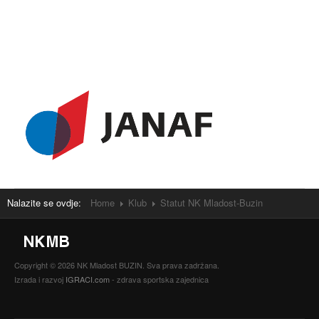
Nalazite se ovdje:
Home
Klub
Statut NK Mladost-Buzin
Copyright © 2026 NK Mladost BUZIN. Sva prava zadržana.
Izrada i razvoj
IGRACI.com
- zdrava sportska zajednica