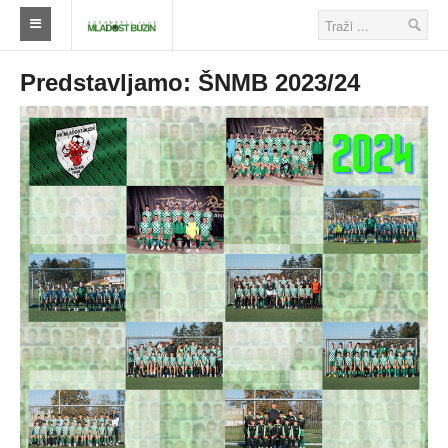
Naslovna
Predstavljamo: ŠNMB 2023/24
Klub
Škola nogometa
Ostalo
Klub
Novosti
Seniori
Škola nogometa
Veterani
Savezi