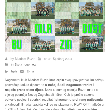
Buzin
by
Mladost-Buzin
on
31 Siječanj 2024
in
Škola nogometa
Ispis
E-mail
Nogometni klub Mladost Buzin kroz cijelu svoju povijest veliku pažnju
posvećuje radu s djecom te
u našoj Školi nogometa trenira i
natječe preko tristo djece
, kako iz samog naselja Buzin tako i s
cijelog područja Novog Zagreba ali i šire. Klub je prošle sezone
ostvario povjesni sportski rezultat i
plasman u prvi rang natjecanja
u kategoriji limača i zagića koji se uz plasman u PLAY OFF natječu u
1.ZNL - A lige. Također, i ostale kategorije
natječu se u visokim