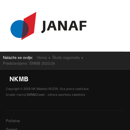
Nalazite se ovdje:
Home
Škola nogometa
Predstavljamo: ŠNMB 2023/24
Copyright © 2026 NK Mladost BUZIN. Sva prava zadržana.
Izrada i razvoj
IGRACI.com
- zdrava sportska zajednica
Početna
Seniori