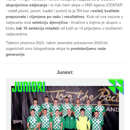
stupnjevima natjecanja
i to čak četiri ekipe u HNS ligama
(CENTAR
- mlađi pioniri, pioniri, kadeti i juniori
) te je ŠN kao n
ositelj kvalitete
prepoznata i cijenjena po radu i rezultatima
. Klub od ove sezone u
natjecanju imai
selekciju djevojčica
- limačice s kojima je ukupno u
klubu
čak 16 selekcija mladeži
od kojih je 14 prijavljeno u službenim
natjecanjima.
Tijekom prosinca 2023, nakon jesenske polusezone 2023/24,
organizirali smo fotografiranje ekipa te
predstavljamo naše
generacije
:
Juniori: